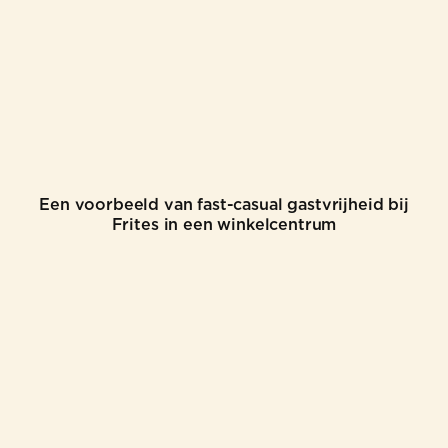
Een voorbeeld van fast-casual gastvrijheid bij
Frites in een winkelcentrum
©
2026
FRITES ATELIER
WEB CREDITS
ALGEMENE VOORWAARDEN
PRIVACYBELEID
COOKIEBELEID