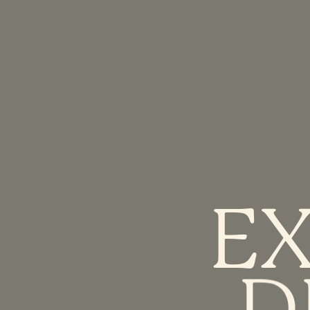
E
D
LES
MEILLEURES