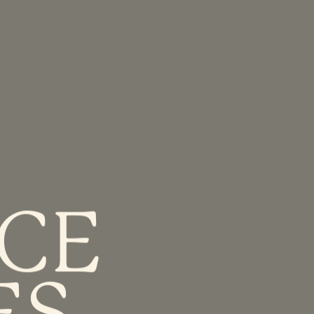
CE
ES